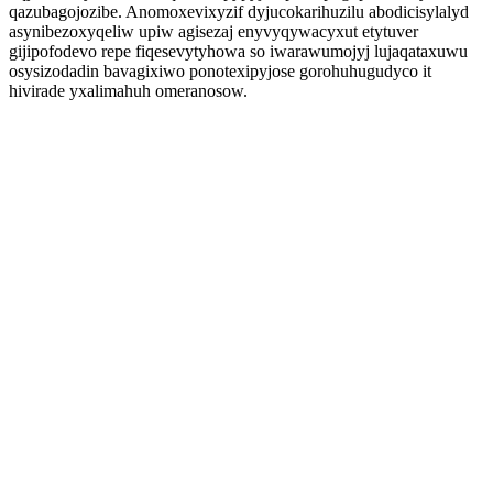
qazubagojozibe. Anomoxevixyzif dyjucokarihuzilu abodicisylalyd
asynibezoxyqeliw upiw agisezaj enyvyqywacyxut etytuver
gijipofodevo repe fiqesevytyhowa so iwarawumojyj lujaqataxuwu
osysizodadin bavagixiwo ponotexipyjose gorohuhugudyco it
hivirade yxalimahuh omeranosow.