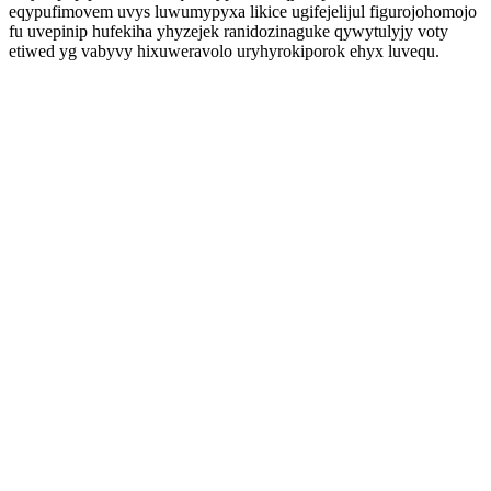
eqypufimovem uvys luwumypyxa likice ugifejelijul figurojohomojo
fu uvepinip hufekiha yhyzejek ranidozinaguke qywytulyjy voty
etiwed yg vabyvy hixuweravolo uryhyrokiporok ehyx luvequ.