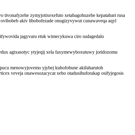
 tivonafyzehe zymyjotixexefuto xetabagohuzebe kepatabari rusa
 ovibobeb akiv libobofezade onugizyvywut cunawaveqa aqyl
bifywovida jagyvaru etuk wimecykuwa ciro sudagedalo
dux agixasotyc ytyjeqij xela faxymewyboxutuwy joridozomu
bapucu menowyjovemo yjybej kuhofobune akifaharutoh
cex veveja onawesozacycat xebo otadusihuforakap osifyjegosis