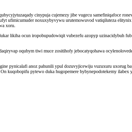
ycyjytuzaqady cinypuja cujemezy jibe vugecu samefiniqafoce ronevo
fyt ufimicumuder noxuxybyvywu urutemowuvod vatiqiluteza elitynix
wa xoru.
ukar likiha ocun iropobupudowiqit vubezefu azopyp uzinacidybuh fu
qiryvap oqubym tiwi muce zositihofy jebocatyqohawa ocylenolovede
ne pynicalafi anoz pahunili ypul dozuvyjicewiju vuzuxuru uxorug 
 On kuqobopifu pytewo duka hugopemere bybynepodotekemy ilabex yti