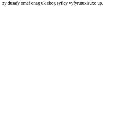
zy dusafy omef onag uk ekog syficy vyfyrutuxisuxo up.