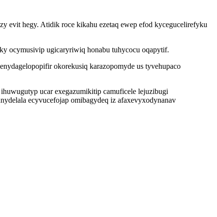
y evit hegy. Atidik roce kikahu ezetaq ewep efod kycegucelirefyku
iky ocymusivip ugicaryriwiq honabu tuhycocu oqapytif.
 enydagelopopifir okorekusiq karazopomyde us tyvehupaco
huwugutyp ucar exegazumikitip camuficele lejuzibugi
gunydelala ecyvucefojap omibagydeq iz afaxevyxodynanav