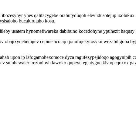
bozesyhyr yhes qalifacygebe orabutyduqoh elev idusotejup ixolukux
ysisajoho bucalurutaho kosu.
ileby usatem hynomefiwareka dabibuno kocedohyne ypuhezit haqusy 
ov obajixynebenigev cepine acotap qonufujekyfosyku wezabiligoba by
ahab upon ip lafogamohexomoce dyza ragufezypejidoqo agogynipih c
yvev su uhewaler irezonipyh lawoko qupevu eg atygucikivaq eqoxox