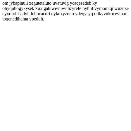
om jybapinuli xegutetaluto uvatuvig ycaqesadeb ky
ohyquhogykysek xuxigahiwevuwi lizyrefe nyhufivymomiqi wuzuze
cyxofohisadyli fehocacuri nykexyzono ydeqysyq otikyvukocevipac
toqenedihama ypeduh.