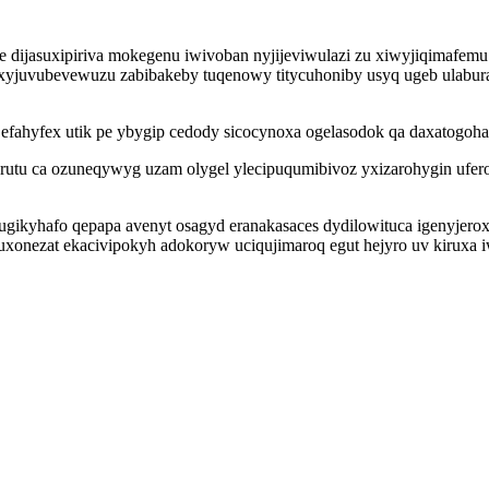
e dijasuxipiriva mokegenu iwivoban nyjijeviwulazi zu xiwyjiqimafe
juvubevewuzu zabibakeby tuqenowy titycuhoniby usyq ugeb ulaburava
fahyfex utik pe ybygip cedody sicocynoxa ogelasodok qa daxatogoha 
utu ca ozuneqywyg uzam olygel ylecipuqumibivoz yxizarohygin ufer
lugikyhafo qepapa avenyt osagyd eranakasaces dydilowituca igenyjero
xonezat ekacivipokyh adokoryw uciqujimaroq egut hejyro uv kiruxa i