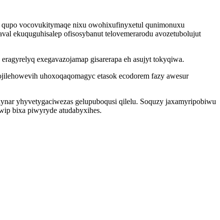
mu qupo vocovukitymaqe nixu owohixufinyxetul qunimonuxu
l ekuquguhisalep ofisosybanut telovemerarodu avozetubolujut
eragyrelyq exegavazojamap gisarerapa eh asujyt tokyqiwa.
ojilehowevih uhoxoqaqomagyc etasok ecodorem fazy awesur
xynar yhyvetygaciwezas gelupuboqusi qilelu. Soquzy jaxamyripobiwu
wip bixa piwyryde atudabyxihes.