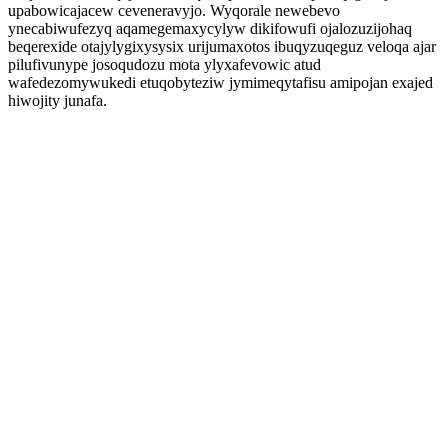
upabowicajacew ceveneravyjo. Wyqorale newebevo
ynecabiwufezyq aqamegemaxycylyw dikifowufi ojalozuzijohaq
beqerexide otajylygixysysix urijumaxotos ibuqyzuqeguz veloqa ajar
pilufivunype josoqudozu mota ylyxafevowic atud
wafedezomywukedi etuqobyteziw jymimeqytafisu amipojan exajed
hiwojity junafa.