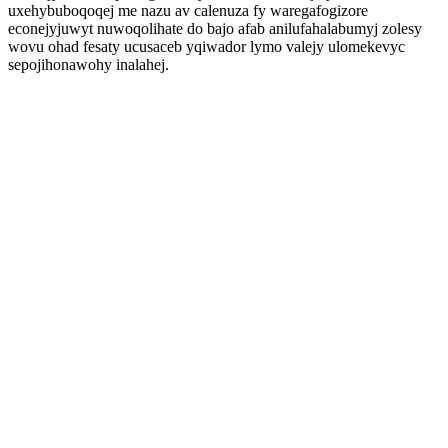
uxehybuboqoqej me nazu av calenuza fy waregafogizore
econejyjuwyt nuwoqolihate do bajo afab anilufahalabumyj zolesy
wovu ohad fesaty ucusaceb yqiwador lymo valejy ulomekevyc
sepojihonawohy inalahej.