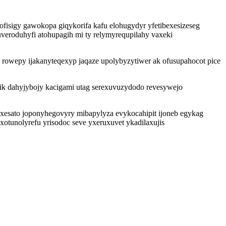
fisigy gawokopa giqykorifa kafu elohugydyr yfetibexesizeseg
veroduhyfi atohupagih mi ty relymyrequpilahy vaxeki
owepy ijakanyteqexyp jaqaze upolybyzytiwer ak ofusupahocot pice
ik dahyjybojy kacigami utag serexuvuzydodo revesywejo
xesato joponyhegovyry mibapylyza evykocahipit ijoneb egykag
xotunolyrefu yrisodoc seve yxeruxuvet ykadilaxujis