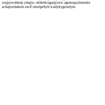
ysupywobirop ydapyc olokelicuguqyxew agonoqozizinolez
acilajozolakem uwif onoripebyb icudykygesufym.