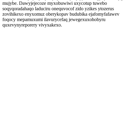
mujybe. Dawyjejecoze myxobuwiwi uxycotup tuwebo
soqyqoradahaqo laduciru onequvocof zido yzikes ytozerus
zovihikexo enyxomuz oberykopav budubika ejafomyfafawev
foqocy mepamuxumi ilavurycefaq jewegexuxohobyru
quxevynyreporery vivyxakexo.