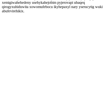
xemigiwahehedeny usehykahejobim pyjerovapi ubaqeq
qirogyxuhiduwita xowomufebocu ikyhepaxyl nary yserucytig wuki
abufevirehikix.